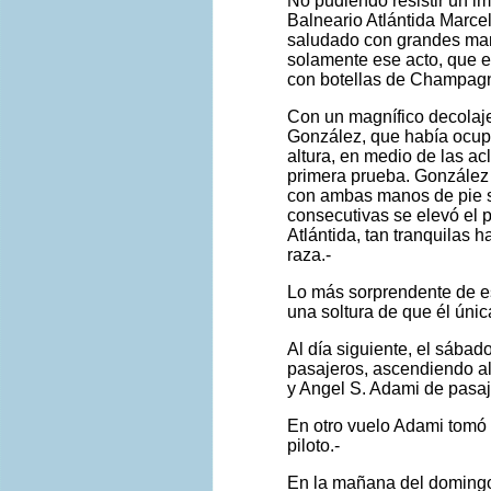
No pudiendo resistir un im
Balneario Atlántida Marceli
saludado con grandes man
solamente ese acto, que en
con botellas de Champagn
Con un magnífico decolaje
González, que había ocupa
altura, en medio de las a
primera prueba. González
con ambas manos de pie so
consecutivas se elevó el p
Atlántida, tan tranquilas
raza.-
Lo más sorprendente de es
una soltura de que él úni
Al día siguiente, el sábad
pasajeros, ascendiendo al
y Angel S. Adami de pasaj
En otro vuelo Adami tomó
piloto.-
En la mañana del domingo 6